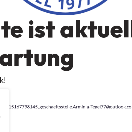
e ist aktuell
artung
k!
015167798145, geschaeftsstelle.Arminia-Tegel77@outlook.com
n